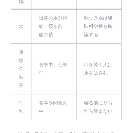
物
日常の水分補
味つき水は酸
水
給、寝る前、
味料や糖を確
酸の後
認する
無
糖
食事中、仕事
口が乾く人は
の
中
水をはさむ
お
茶
牛
食事や間食の
寝る前にだら
乳
中
だら飲まない