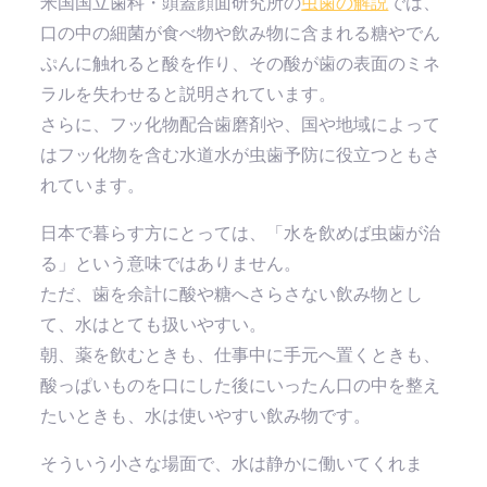
米国国立歯科・頭蓋顔面研究所の
虫歯の解説
では、
口の中の細菌が食べ物や飲み物に含まれる糖やでん
ぷんに触れると酸を作り、その酸が歯の表面のミネ
ラルを失わせると説明されています。
さらに、フッ化物配合歯磨剤や、国や地域によって
はフッ化物を含む水道水が虫歯予防に役立つともさ
れています。
日本で暮らす方にとっては、「水を飲めば虫歯が治
る」という意味ではありません。
ただ、歯を余計に酸や糖へさらさない飲み物とし
て、水はとても扱いやすい。
朝、薬を飲むときも、仕事中に手元へ置くときも、
酸っぱいものを口にした後にいったん口の中を整え
たいときも、水は使いやすい飲み物です。
そういう小さな場面で、水は静かに働いてくれま