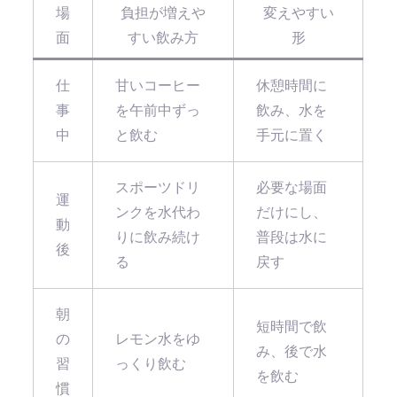
場
負担が増えや
変えやすい
面
すい飲み方
形
仕
甘いコーヒー
休憩時間に
事
を午前中ずっ
飲み、水を
中
と飲む
手元に置く
スポーツドリ
必要な場面
運
ンクを水代わ
だけにし、
動
りに飲み続け
普段は水に
後
る
戻す
朝
短時間で飲
の
レモン水をゆ
み、後で水
習
っくり飲む
を飲む
慣