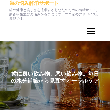
歯の悩み解消サポート
Skip
to
歯の健康と美しさを追求するあなたのための情報サイト。
痛みや歯並びの悩みから予防まで、専門家のアドバイスが
content
満載です。
歯に良い飲み物、悪い飲み物。毎日
の水分補給から見直すオーラルケア