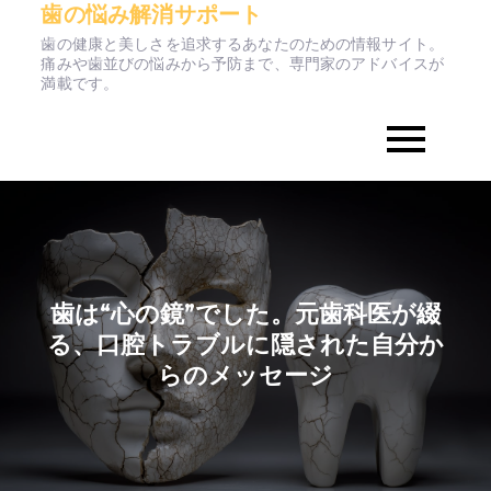
歯の悩み解消サポート
Skip
to
歯の健康と美しさを追求するあなたのための情報サイト。
痛みや歯並びの悩みから予防まで、専門家のアドバイスが
content
満載です。
歯は“心の鏡”でした。元歯科医が綴
る、口腔トラブルに隠された自分か
らのメッセージ