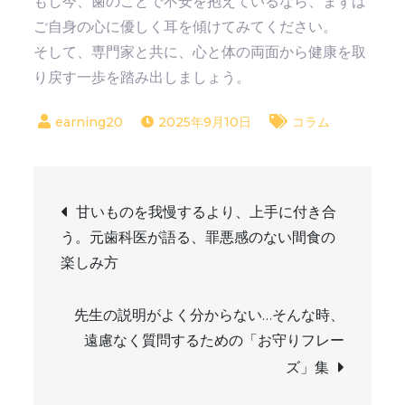
もし今、歯のことで不安を抱えているなら、まずは
ご自身の心に優しく耳を傾けてみてください。
そして、専門家と共に、心と体の両面から健康を取
り戻す一歩を踏み出しましょう。
2025年9月10日
コラム
投
甘いものを我慢するより、上手に付き合
う。元歯科医が語る、罪悪感のない間食の
稿
楽しみ方
ナ
先生の説明がよく分からない…そんな時、
ビ
遠慮なく質問するための「お守りフレー
ズ」集
ゲ