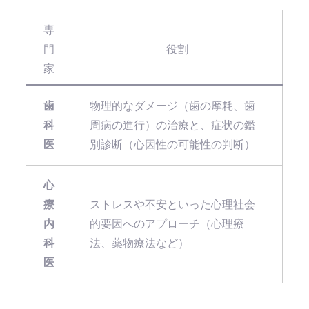
専
門
役割
家
歯
物理的なダメージ（歯の摩耗、歯
科
周病の進行）の治療と、症状の鑑
医
別診断（心因性の可能性の判断）
心
療
ストレスや不安といった心理社会
内
的要因へのアプローチ（心理療
科
法、薬物療法など）
医